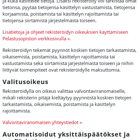
ja kuka käsittelee tietoja. Lisäksi rekisteröity voi tarkistaa omat
tietonsa, pyytää tietojensa käsittelyn vastustamista, tietojensa
korjaamista, poistamista tai käsittelyn rajoittamista tai
tietojensa siirtämistä järjestelmästä toiseen.
Lisätietoja ja ohjeet rekisteröidyn oikeuksien käyttämiseen
Pelastusopiston verkkosivulla ».
Rekisteröidyn tekemät pyynnöt koskien tietojen tarkastamista,
oikaisemista, poistamista, käsittelyn rajoittamista tai
vastustamista sekä siirtämistä järjestelmästä toiseen ja niihin
liittyvät toimenpiteet ovat rekisteröidylle maksuttomia.
Valitusoikeus
Rekisteröidyllä on oikeus valittaa valvontaviranomaiselle,
mikäli rekisterin pitäjä kieltäytyy pyynnöstä koskien tietojen
tarkastamista, oikaisemista, poistamista ja käsittelyn
rajoittamista.
Valvontaviranomaisen yhteystiedot »
Automatisoidut yksittäispäätökset ja