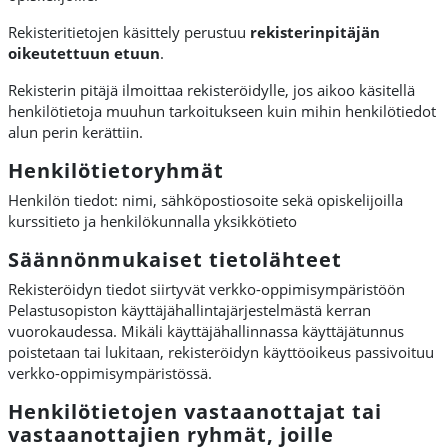
Rekisteritietojen käsittely perustuu
rekisterinpitäjän
oikeutettuun etuun
.
Rekisterin pitäjä ilmoittaa rekisteröidylle, jos aikoo käsitellä
henkilötietoja muuhun tarkoitukseen kuin mihin henkilötiedot
alun perin kerättiin.
Henkilötietoryhmät
Henkilön tiedot: nimi, sähköpostiosoite sekä opiskelijoilla
kurssitieto ja henkilökunnalla yksikkötieto
Säännönmukaiset tietolähteet
Rekisteröidyn tiedot siirtyvät verkko-oppimisympäristöön
Pelastusopiston käyttäjähallintajärjestelmästä kerran
vuorokaudessa. Mikäli käyttäjähallinnassa käyttäjätunnus
poistetaan tai lukitaan, rekisteröidyn käyttöoikeus passivoituu
verkko-oppimisympäristössä.
Henkilötietojen vastaanottajat tai
vastaanottajien ryhmät, joille