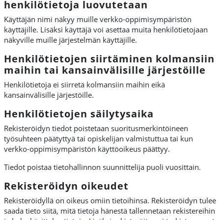
henkilötietoja luovutetaan
Käyttäjän nimi näkyy muille verkko-oppimisympäristön
käyttäjille. Lisäksi käyttäjä voi asettaa muita henkilötietojaan
näkyville muille järjestelmän käyttäjille.
Henkilötietojen siirtäminen kolmansiin
maihin tai kansainvälisille järjestöille
Henkilötietoja ei siirretä kolmansiin maihin eikä
kansainvälisille järjestöille.
Henkilötietojen säilytysaika
Rekisteröidyn tiedot poistetaan suoritusmerkintöineen
työsuhteen päätyttyä tai opiskelijan valmistuttua tai kun
verkko-oppimisympäristön
käyttöoikeus päättyy.
Tiedot poistaa tietohallinnon suunnittelija puoli vuosittain.
Rekisteröidyn oikeudet
Rekisteröidyllä on oikeus omiin tietoihinsa. Rekisteröidyn tulee
saada tieto siitä, mitä tietoja hänestä tallennetaan rekistereihin