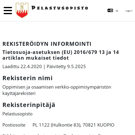
Gå direkt till huvudinnehåll
Sidopanel
Logga in
REKISTERÖIDYN INFORMOINTI
Tietosuoja-asetuksen (EU) 2016/679 13 ja 14
artiklan mukaiset tiedot
Laadittu
22.4.2020
| Päivitetty 9.5.2025
Rekisterin nimi
Oppimisen ja osaamisen verkko-oppimisympäristön
käyttäjärekisteri
Rekisterinpitäjä
Pelastusopisto
Postiosoite PL 1122 (Hulkontie 83), 70821 KUOPIO